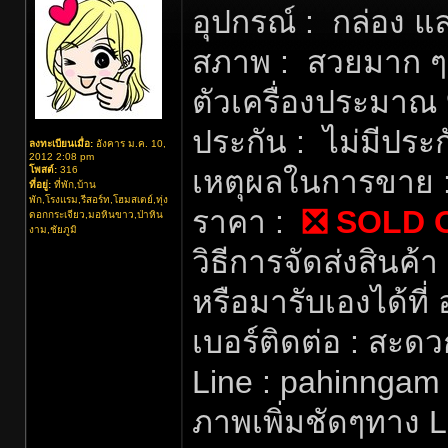
อุปกรณ์ : กล่อง แ
สภาพ : สวยมาก ๆ
ตัวเครื่องประมา
ประกัน : ไม่มีประ
ลงทะเบียนเมื่อ:
อังคาร ม.ค. 10,
2012 2:08 pm
โพสต์:
316
เหตุผลในการขาย : 
ที่อยู่:
ที่พัก,บ้าน
พัก,โรงแรม,รีสอร์ท,โฮมสเตย์,ทุ่ง
ราคา :
❎ SOLD 
ดอกกระเจียว,มอหินขาว,ป่าหิน
งาม,ชัยภูมิ
วิธีการจัดส่งสินค
หรือมารับเองได้ที่ 
เบอร์ติดต่อ : สะด
Line : pahinngam
ภาพเพิ่มชัดๆทาง 