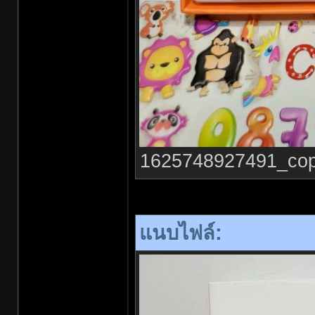
1625748927491_copy_
แนบไฟล์: