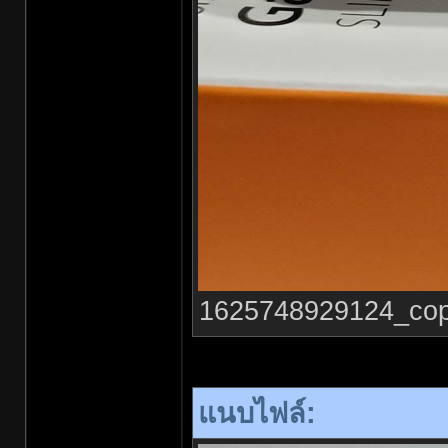
1625748929124_copy_
แนบไฟล์: