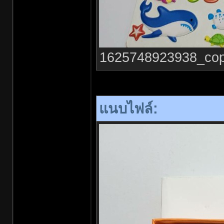
1625748923938_copy_
แนบไฟล์: