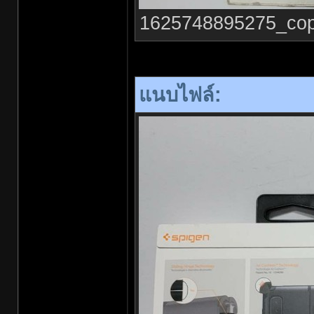
1625748895275_copy_
แนบไฟล์: