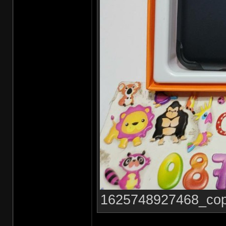
1625748927468_copy_