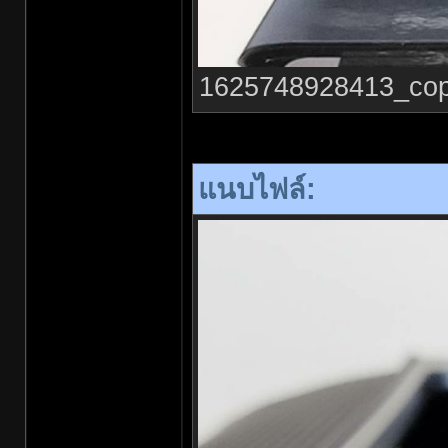
1625748928413_copy_
แนบไฟล์: