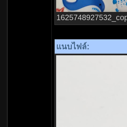
1625748927532_copy_
แนบไฟล์: