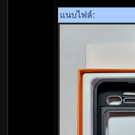
แนบไฟล์: