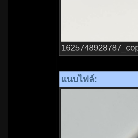
1625748928787_copy_
แนบไฟล์: