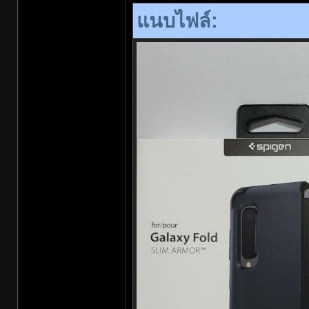
แนบไฟล์: