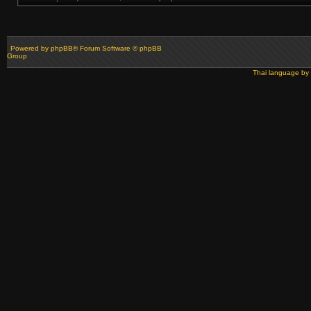
Powered by
phpBB
® Forum Software © phpBB
Group
Thai language by