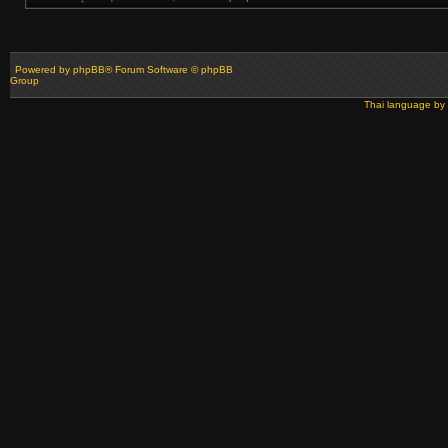
Powered by
phpBB
® Forum Software © phpBB
Group
Thai language by