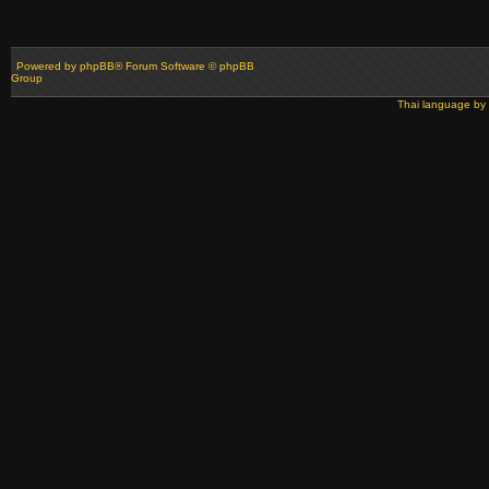
Powered by
phpBB
® Forum Software © phpBB
Group
Thai language by