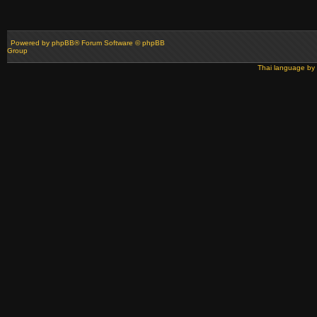
Powered by
phpBB
® Forum Software © phpBB
Group
Thai language by