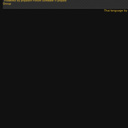
Powered by
phpBB
® Forum Software © phpBB
Group
Thai language by