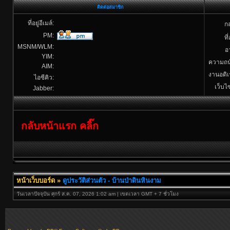
ติดต่อสมาชิก
ที่อยู่อีเมล์:
กล
PM:
ที่
MSNM/WLM:
อา
YIM:
ความถน
AIM:
งานอดิเ
ไอซีคิว:
เว็บไซ
Jabber:
กลับหน้าแรก คลิ๊ก
หน้าเว็บบอร์ด
»
ดูประวัติส่วนตัว - บ้านป่าดินหินงาม
วันเวลาปัจจุบัน ศุกร์ ส.ค. 07, 2026 1:02 am | เขตเวลา GMT + 7 ชั่วโมง