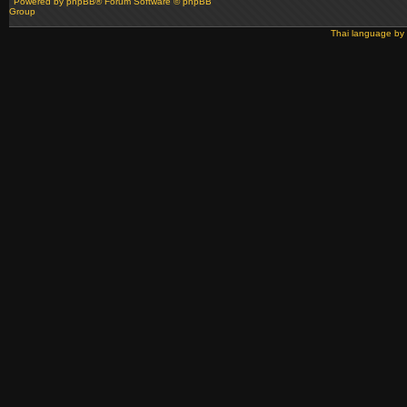
Powered by
phpBB
® Forum Software © phpBB
Group
Thai language by