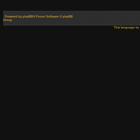
Powered by
phpBB
® Forum Software © phpBB
Group
Thai language by